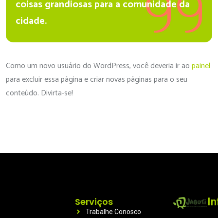
coisas grandiosas para a comunidade da
cidade.
Como um novo usuário do WordPress, você deveria ir ao
painel
para excluir essa página e criar novas páginas para o seu
conteúdo. Divirta-se!
Serviços
I
Trabalhe Conosco