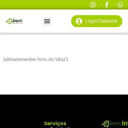
Login/Cadastrar
[ultimatemember form_id=”2834″]
Serviços
I